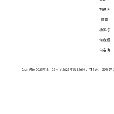
刘昌庆
陈雪
杨国栋
何森超
何春艳
公示时间
年
月
日至
年
月
日
，
共
天
。如有异
202
5
5
22
202
5
5
26
5